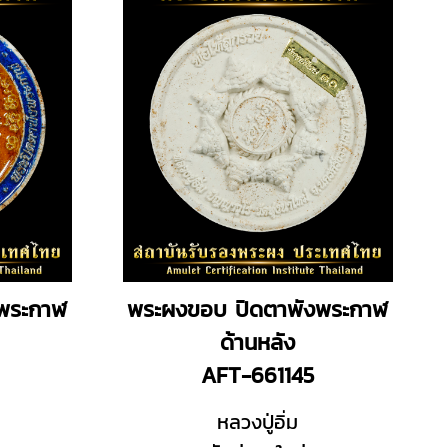
พระกาฬ
พระผงขอบ ปิดตาพังพระกาฬ
ด้านหลัง
AFT-661145
หลวงปู่อิ่ม