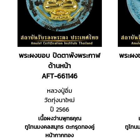
พระผงขอบ ปิดตาพังพระกาฬ
พระผง
ด้านหน้า
AFT-661146
หลวงปู่อิ่ม
วัดทุ่งนาใหม่
ปี 2566
เนื้อผงว่านพุทธคุณ
ทูโทนมงคลสมุทร ตะกรุดทองคู่
ทูโทน
หน้ากากทอง