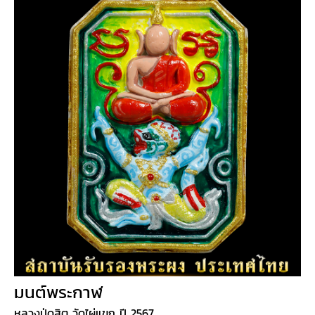
มนต์พระกาฬ
หลวงปู่ดุสิต วัดไผ่แขก ปี 2567